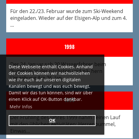
Für den 22./23. Februar wurde zum Ski-Weekend
eingeladen. Wieder auf der Elsigen-Alp und zum 4.
...
1998
Der 24. Januar sah 20 Wasserfahrer beim
Diese Webseite enthält Cookies. Anhand
Bummeln in der nächsten und nä- hern
der Cookies können wir nachvollziehen
Umgebung.Am 26. Jan...
wie ihr euch auf unseren digitalen
Kanälen bewegt und was euch bewegt.
Damit wir das tun können, sind wir über
einen Klick auf OK-Button dankbar.
1999
Mehr Infos
Der Frühling des Jahres 1999 nahm seinen Lauf
OK
mit den üblichen Aktivitäten: Herrenbummel,
Einwas...