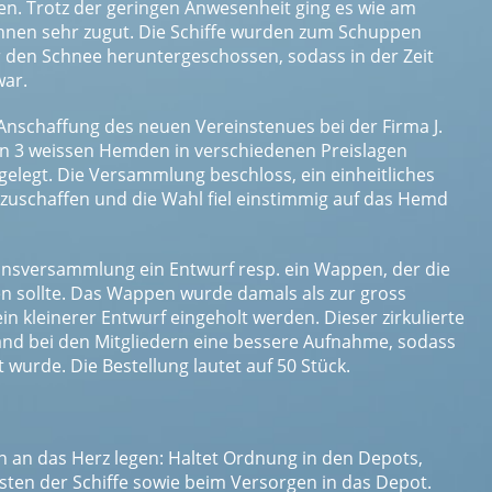
zen. Trotz der geringen Anwesenheit ging es wie am
hnen sehr zugut. Die Schiffe wurden zum Schuppen
r den Schnee heruntergeschossen, sodass in der Zeit
war.
Anschaffung des neuen Vereinstenues bei der Firma J.
n 3 weissen Hemden in verschiedenen Preislagen
elegt. Die Versammlung beschloss, ein einheitliches
uschaffen und die Wahl fiel einstimmig auf das Hemd
einsversammlung ein Entwurf resp. ein Wappen, der die
n sollte. Das Wappen wurde damals als zur gross
n kleinerer Entwurf eingeholt werden. Dieser zirkulierte
fand bei den Mitgliedern eine bessere Aufnahme, sodass
urde. Die Bestellung lautet auf 50 Stück.
en an das Herz legen: Haltet Ordnung in den Depots,
ten der Schiffe sowie beim Versorgen in das Depot.