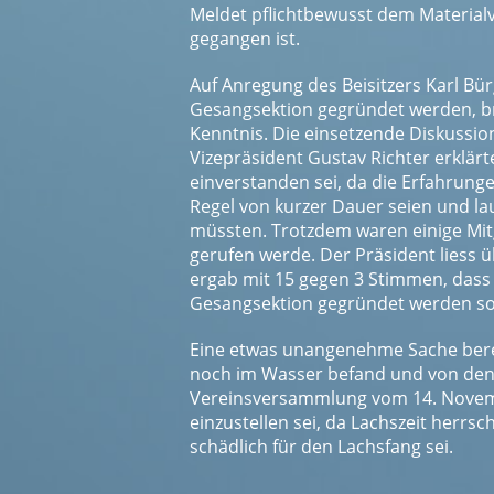
Meldet pflichtbewusst dem Materialv
gegangen ist.
Auf Anregung des Beisitzers Karl Bü
Gesangsektion gegründet werden, b
Kenntnis. Die einsetzende Diskussion
Vizepräsident Gustav Richter erklär
einverstanden sei, da die Erfahrunge
Regel von kurzer Dauer seien und l
müssten. Trotzdem waren einige Mitg
gerufen werde. Der Präsident liess
ergab mit 15 gegen 3 Stimmen, dass 
Gesangsektion gegründet werden sol
Eine etwas unangenehme Sache berei
noch im Wasser befand und von den 
Vereinsversammlung vom 14. Novemb
einzustellen sei, da Lachszeit herr
schädlich für den Lachsfang sei.