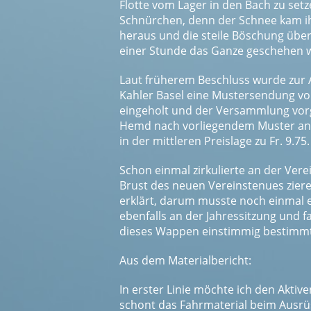
Flotte vom Lager in den Bach zu set
Schnürchen, denn der Schnee kam i
heraus und die steile Böschung übe
einer Stunde das Ganze geschehen 
Laut früherem Beschluss wurde zur 
Kahler Basel eine Mustersendung vo
eingeholt und der Versammlung vorg
Hemd nach vorliegendem Muster anz
in der mittleren Preislage zu Fr. 9.75.
Schon einmal zirkulierte an der Ver
Brust des neuen Vereinstenues ziere
erklärt, darum musste noch einmal ei
ebenfalls an der Jahressitzung und 
dieses Wappen einstimmig bestimmt w
Aus dem Materialbericht:
In erster Linie möchte ich den Aktiv
schont das Fahrmaterial beim Ausrüs