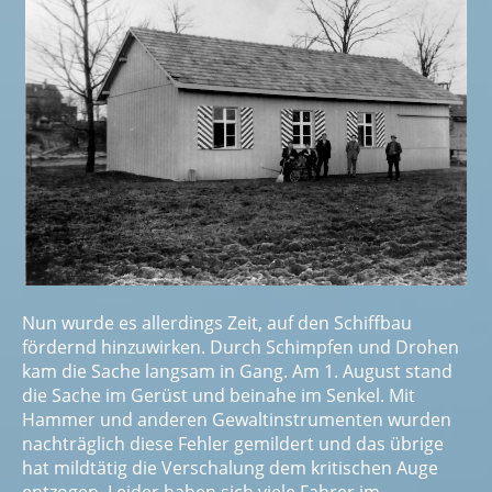
Nun wurde es allerdings Zeit, auf den Schiffbau
fördernd hinzuwirken. Durch Schimpfen und Drohen
kam die Sache langsam in Gang. Am 1. August stand
die Sache im Gerüst und beinahe im Senkel. Mit
Hammer und anderen Gewaltinstrumenten wurden
nachträglich diese Fehler gemildert und das übrige
hat mildtätig die Verschalung dem kritischen Auge