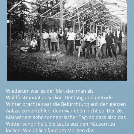
Wiederum war es der Mai, den man als
Waldfestmonat auserkor. Der lang andauernde
Winter brachte zwar die Befürchtung auf, den ganzen
Anlass zu verkühlen, dem war eben nicht so. Der 26.
Mai war ein sehr sonnenreicher Tag, so dass also das
Wetter schon half, die Leute aus den Häusern zu
locken. Wie üblich fand am Morgen das