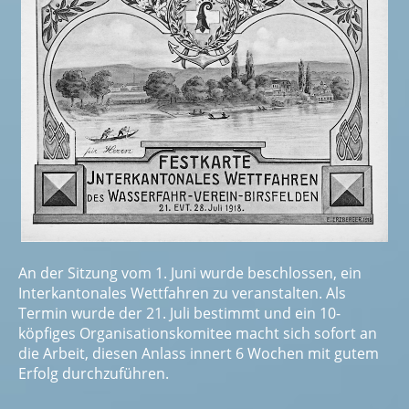
An der Sitzung vom 1. Juni wurde beschlossen, ein
Interkantonales Wettfahren zu veranstalten. Als
Termin wurde der 21. Juli bestimmt und ein 10-
köpfiges Organisationskomitee macht sich sofort an
die Arbeit, diesen Anlass innert 6 Wochen mit gutem
Erfolg durchzuführen.